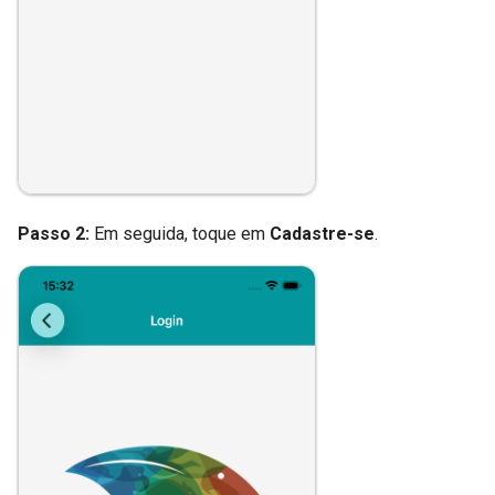
Passo 2 - Informações
sobre o animal
Seleção de fotos
Qualidade do registro
Imagens do registro
Passo 2:
Em seguida, toque em
Cadastre-se
.
Melhores posições para
fotografia
Use uma escala!
✅ Pronto! Seu registro está
finalizado e pronto para envio.