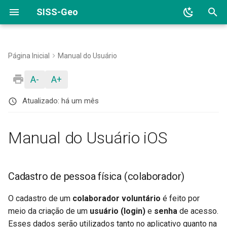
SISS-Geo
I
n
Página Inicial
Manual do Usuário
Área da saúde
Cadastro de pessoa física
Cadastro de Colaborador
Cadastro de Instituição
Colaborador
Permissões no aparelho
Auditoria
i
A-
A+
(colaborador)
c
SISS-Geo na web
Cadastro de Especialista
Cadastro de Profissional de
Institucional
Planilha de exportação
Aprovação de Especialistas
Atualizado:
há um mês
Passo a passo para realizar o
Saúde
i
cadastro no aplicativo
SISS-Geo no celular
Últimas mudanças
a
Equipe notificadora
Manual do Usuário iOS
Iniciando o registro
Validação taxonômica
l
Notificação
i
Informações sobre o Animal
Quem participa do SISS-Geo
Cadastro de pessoa física (colaborador)
z
Notificação no Aplicativo
Tipo do animal
a
O cadastro de um
colaborador voluntário
é feito por
Desfecho
meio da criação de um
usuário (login)
e
senha
de acesso.
n
Observado
Esses dados serão utilizados tanto no aplicativo quanto na