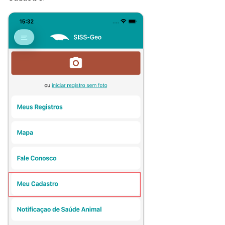
Impactos observados
Campos complementares
(opcionais)
Situação fundiária da área
Corpos de água
Agricultura
Obras / Empreendimentos
Pecuária/Criação de
animais
Detalhamento do local