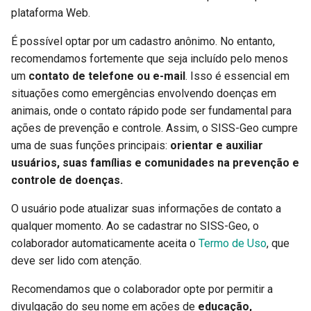
Dicionário de dados
d
plataforma Web.
Problemas observados
o
É possível optar por um cadastro anônimo. No entanto,
Condição física do animal
recomendamos fortemente que seja incluído pelo menos
b
um
contato de telefone ou e-mail
. Isso é essencial em
u
Quantidade observada de
situações como emergências envolvendo doenças em
animais
s
animais, onde o contato rápido pode ser fundamental para
ações de prevenção e controle. Assim, o SISS-Geo cumpre
c
Animal de apreensão
uma de suas funções principais:
orientar e auxiliar
a
usuários, suas famílias e comunidades na prevenção e
Idade aproximada
controle de doenças.
Sexo do animal
O usuário pode atualizar suas informações de contato a
qualquer momento. Ao se cadastrar no SISS-Geo, o
Nome popular do animal
colaborador automaticamente aceita o
Termo de Uso
, que
deve ser lido com atenção.
Nome científico do animal
Recomendamos que o colaborador opte por permitir a
divulgação do seu nome em ações de
educação,
Mais detalhes