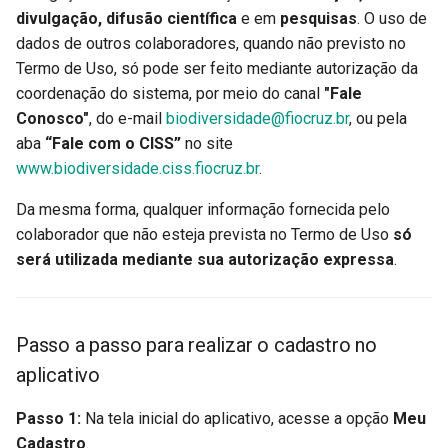
divulgação, difusão científica
e em
pesquisas
. O uso de
dados de outros colaboradores, quando não previsto no
Como registrar sem internet
Termo de Uso, só pode ser feito mediante autorização da
e enviar depois
coordenação do sistema, por meio do canal
"Fale
Conosco"
, do e-mail
biodiversidade@fiocruz.br
, ou pela
Localização do registro
aba
“Fale com o CISS”
no site
www.biodiversidade.ciss.fiocruz.br
Utilizando o GPS do celular
.
Da mesma forma, qualquer informação fornecida pelo
Inserindo localização
colaborador que não esteja prevista no Termo de Uso
só
manualmente
será utilizada mediante sua autorização expressa
.
Data e Hora
Informações/detalhamento
Passo a passo para realizar o cadastro no
do local
aplicativo
Características do local
Passo 1:
Na tela inicial do aplicativo, acesse a opção
Meu
(Obrigatório)
Cadastro
.