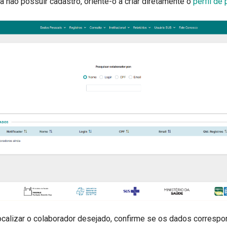
a não possuir cadastro, oriente-o a criar diretamente o
perfil de 
calizar o colaborador desejado, confirme se os dados corresp