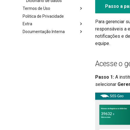
Dicionário de dados
Passo a pas
Termos de Uso
Politica de Privacidade
Colaborador
Para gerenciar su
Extra
Institucional
responsáveis a e
Documentação Interna
Permissões no aparelho
notificações e d
Planilha de exportação
Auditoria
equipe.
Últimas mudanças
Aprovação de Especialistas
Acesse o g
Passo 1:
A insti
selecionar
Geren