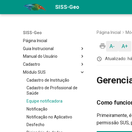
SISS-Geo
Página Inicial
Mó
SISS-Geo
Página Inicial
A-
A+
Guia Instrucional
Manual do Usuário
Área da saúde
Atualizado:
h
Cadastro
SISS-Geo na web
Android
Módulo SUS
SISS-Geo no celular
iOS
Cadastro de Colaborador
Gerencia
Validação taxonômica
Web
Cadastro de Especialista
Cadastro de Instituição
Quem participa do SISS-Geo
Exportação de registros
Cadastro de Profissional de
Saúde
Como recuperar acesso
Equipe notificadora
Como funcio
Fale conosco
Notificação
Exclusão de úsuario
Primeiramente, é
Notificação no Aplicativo
permissão SUS, p
Desfecho