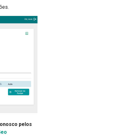
ções.
conosco pelos
Geo