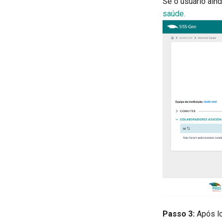
Se o usuário aind
saúde.
Passo 3:
Após lo