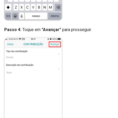
Passo 4:
Toque em
"Avançar"
para prosseguir.