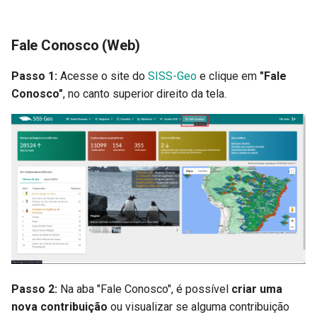
Dicionário de dados
d
o
Fale Conosco (Web)
b
Passo 1:
Acesse o site do
SISS-Geo
e clique em
"Fale
u
Conosco"
, no canto superior direito da tela.
s
c
a
Passo 2:
Na aba "Fale Conosco", é possível
criar uma
nova contribuição
ou visualizar se alguma contribuição